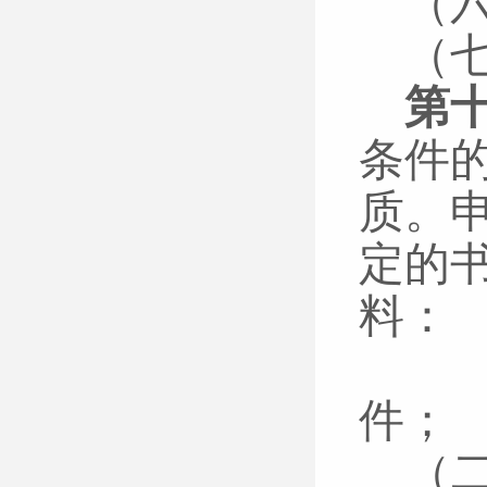
（
（
第
条件
质。
定的
料：
（
件；
（