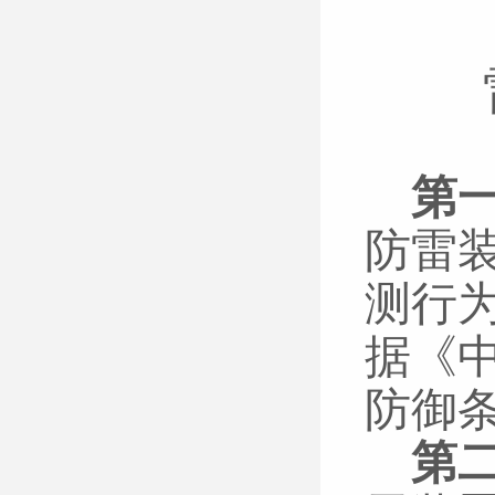
第
防雷
测行
据《
防御
第