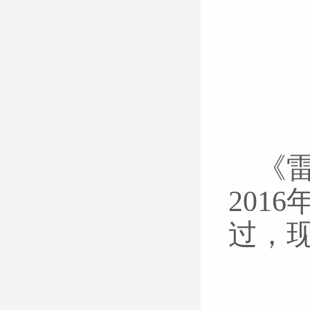
《
201
过
，